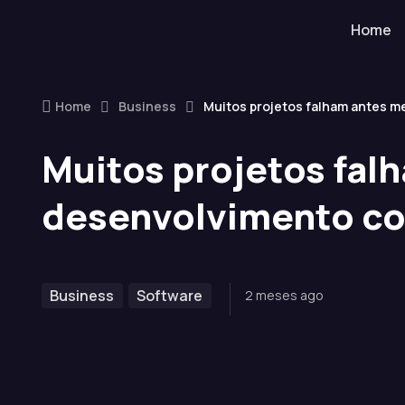
Home
Skip to navigation
Skip to content
Home
Business
Muitos projetos falham antes 
Muitos projetos fa
desenvolvimento c
Business
Software
2 meses ago